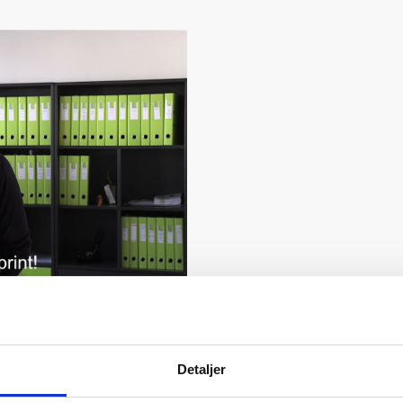
Nord Bo har at sige..
Detaljer