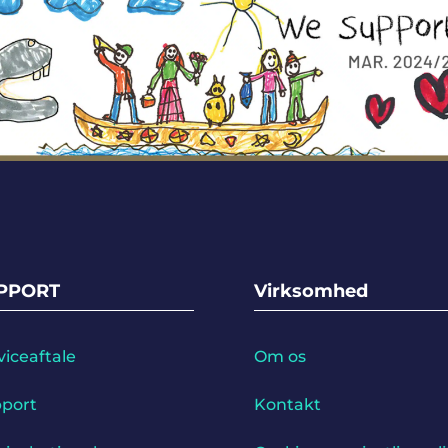
PPORT
Virksomhed
viceaftale
Om os
port
Kontakt