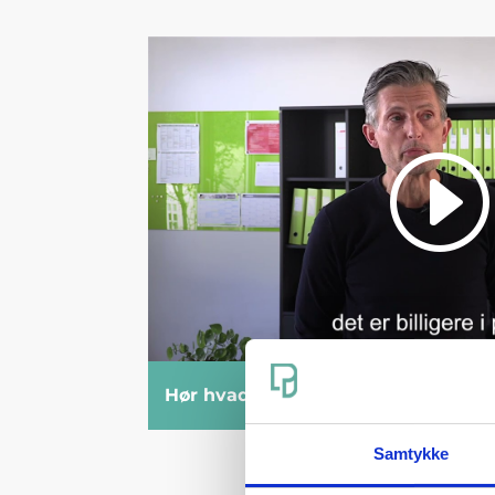
Hør hvad Jesper fra Autimescenter 
Samtykke