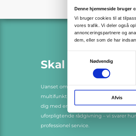
Denne hjemmeside bruger c
Vi bruger cookies til at tilpas
vores trafik. Vi deler også 
annonceringspartnere og anal
dem, eller som de har indsaml
Samtykkevalg
Skal vi snakke p
Nødvendig
Uanset om du har brug for én printer ell
multifunktionsmaskiner, står Printereks
Afvis
dig med en skræddersyet løsning. Konta
uforpligtende rådgivning – vi svarer hur
professionel service.