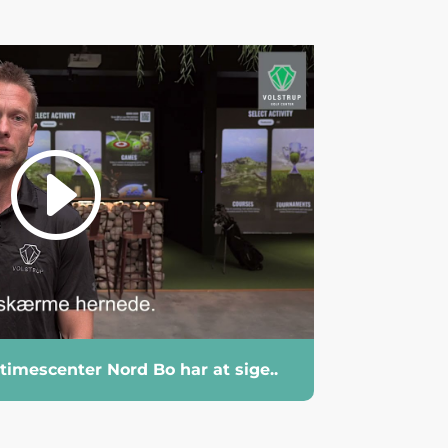
timescenter Nord Bo har at sige..