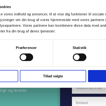
ookies
se vores indhold og annoncer, til at vise dig funktioner til sociale
oplysninger om din brug af vores hjemmeside med vores partnere i
ysepartnere. Vores partnere kan kombinere disse data med andr
et fra din brug af deres tjenester.
rintere?
Præferencer
Statistik
Kontakt os i
er en flåde af
perten klar til at hjælpe
Tillad valgte
kt os i dag og få en
tigt og leverer