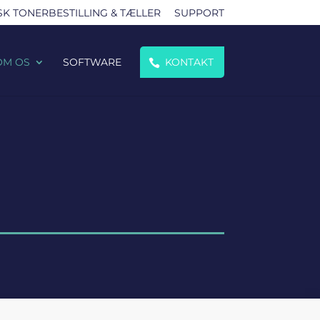
K TONERBESTILLING & TÆLLER
SUPPORT
OM OS
SOFTWARE
KONTAKT