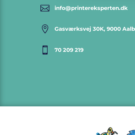

info@printereksperten.dk

Gasværksvej 30K, 9000 Aal

70 209 219