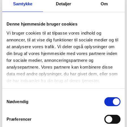
Samtykke
Detaljer
Om
betalinger, samt at kunne levere de
services, du har efterspurgt, som f.eks. at
Denne hjemmeside bruger cookies
fremsende et nyhedsbrev. Herudover
Vi bruger cookies til at tilpasse vores indhold og
anvender vi oplysningerne til at optimere
annoncer, til at vise dig funktioner til sociale medier og til
vores services og indhold.
at analysere vores trafik. Vi deler også oplysninger om
din brug af vores hjemmeside med vores partnere inden
Periode for opbevaring
for sociale medier, annonceringspartnere og
analysepartnere. Vores partnere kan kombinere disse
Oplysningerne opbevares i det tidsrum, der
data med andre oplysninger, du har givet dem, eller som
er tilladt i henhold til lovgivningen, og vi
de har indsamlet fra din brug af deres tjenester.
sletter dem, når de ikke længere er
nødvendige. Perioden afhænger af
Samtykkevalg
Nødvendig
karakteren af oplysningen og baggrunden
for opbevaring. Det er derfor ikke muligt at
Præferencer
angive en generel tidsramme for, hvornår